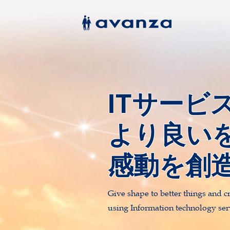
ITサービ
より良い
感動を創
Give shape to better things and c
using Information technology ser