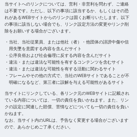
当サイトへのリンクについては、営利・非営利を問わず、ご連絡
は不要です。ただし、以下の事項に該当するか、もしくはその恐
れがあるWEBサイトからのリンクは固くお断りいたします。以下
の事項に該当しない場合でも、リンク設定方法の変更やリンク削
除をお願いする場合がございます。
・当社、当社従業員、または他社（者）・他団体の誹謗中傷や信
用失墜を意図する内容を含んだサイト
・公序良俗および社会倫理に反する内容を含んだサイト
・違法・または違法な可能性を有するコンテンツを含むサイト
・違法・または違法な可能性を有する活動に関わるサイト
・フレームやその他の方式で、当社のWEBサイトであることが不
明確になるなど、第三者に誤解を与える可能性があるサイト
当サイトにリンクしている、各リンク元のWEBサイトに記載され
ている内容については、一切の責任を負いかねます。また、リン
クの設定に関連した賠償、苦情などについても一切の責任を負い
かねます。
なお、当サイト内のURLは、予告なく変更する場合がございます
ので、あらかじめご了承ください。